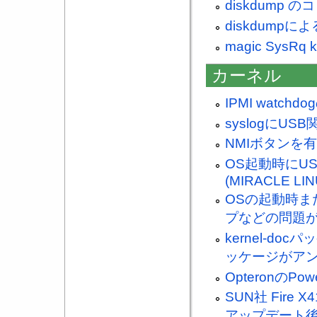
diskdump
diskdump
magic SysR
カーネル
IPMI watch
syslogにU
NMIボタンを
OS起動時にU
(MIRACLE LIN
OSの起動時ま
プなどの問題が発生
kernel-do
ッケージがア
Opteronの
SUN社 Fire X
アップデート