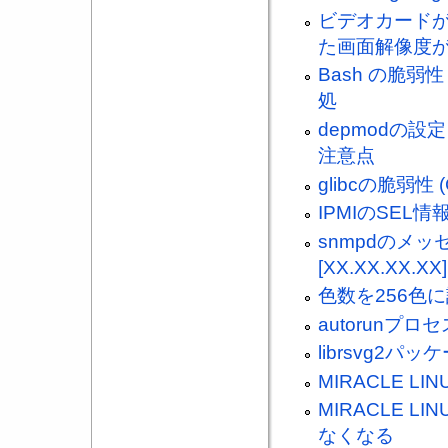
ビデオカードが 
た画面解像度
Bash の脆弱性 (
処
depmodの設
注意点
glibcの脆弱性 
IPMIのSE
snmpdのメッセージ
[XX.XX.XX.X
色数を256色
autorun
librsvg2
MIRACLE LIN
MIRACLE LI
なくなる