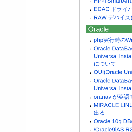
HP社Smart
EDAC ドラ
RAW デバイ
Oracle
php実行時のW
Oracle DataBa
Universal
について
OUI(Oracle 
Oracle DataBa
Universal 
oranaviが
MIRACLE LI
出る
Oracle 10g
/Oracle9i