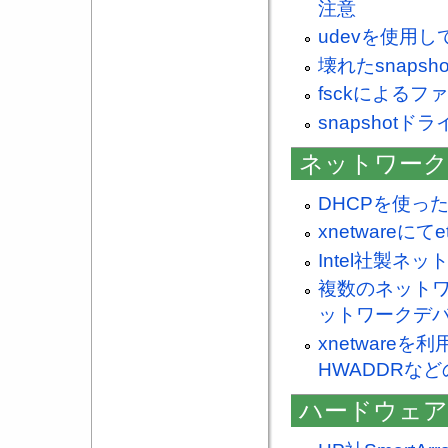
注意
udevを使用
壊れたsnaps
fsckによる
snapshot
ネットワーク
DHCPを使っ
xnetware
Intel社製ネ
複数のネット
ットワークデ
xnetwar
HWADDRな
ハードウェア