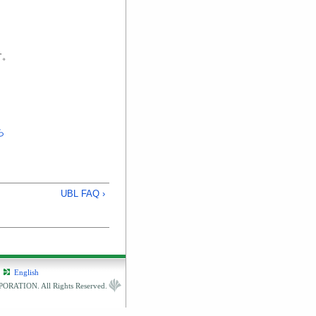
す。
ら
UBL FAQ ›
English
RATION. All Rights Reserved.