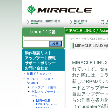
サポート
»
MIRACLE LINUX / A
MIRACLE LINUX
動作確認リスト
アップデート情報
MIRACLE L
サポートポリシー
お問い合わせ
れています。セ
技術ドキュメント
れた際には、ミ
MIRACLE LINUX /
新しいRPMパッ
Asianux
ードとアップデ
アップデート情報
自動アップデートツ
自動アップデートツ
ール
らの作業を省力
MIRACLE
LINUX V6 yum
（mlupdate