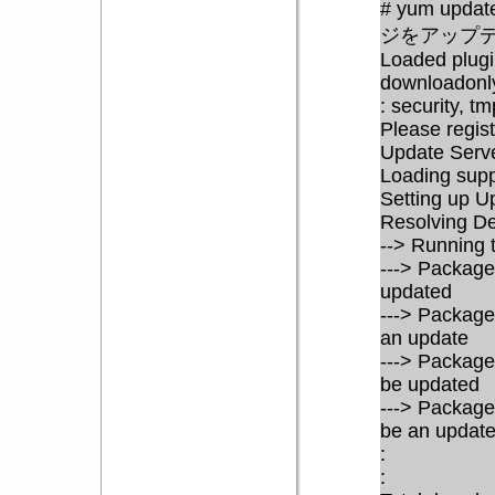
# yum upda
ジをアップ
Loaded plugi
downloadonly
: security, t
Please regis
Update Serv
Loading supp
Setting up U
Resolving D
--> Running 
---> Package
updated
---> Package
an update
---> Package
be updated
---> Package
be an updat
:
: