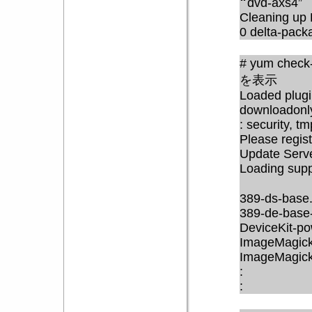
“
dvd-axs4”
Cleaning up 
0 delta-pack
# yum check
を表示
Loaded plugi
downloadonly
: security, t
Please regis
Update Serv
Loading supp
389-ds-base
389-de-base-
DeviceKit-p
ImageMagick
ImageMagick
:
: