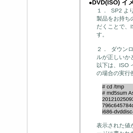
イ
DVD(ISO)
●
１．
SP2
よ
製品をお持ち
だくことで、
す。
２． ダウン
ルが正しいか
以下は、
ISO
の場合の実行
# cd /tmp
# md5sum Asi
20121025093
796c645784c
i686-dvddis
表示された値