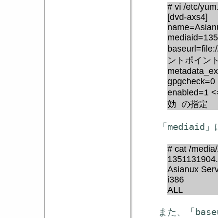
# vi /etc/yu
[dvd-axs4]
name=Asianu
mediaid=13
baseurl=file
ントポイン
metadata_ex
gpgcheck=0
enabled=1 
効 の指定
「mediai
# cat /media/
1351131904
Asianux Ser
i386
ALL
また、「base