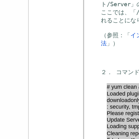
ト/Serve
ここでは、「/
れることにな
（参照：「
イ
法
」）
２． コマン
# yum clean
Loaded plugi
downloadonly
: security, t
Please regis
Update Serv
Loading supp
Cleaning re