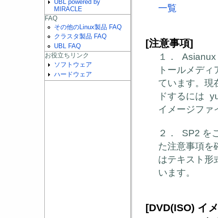
UBL powered by
一覧
MIRACLE
FAQ
その他のLinux製品 FAQ
クラスタ製品 FAQ
注意事項
[
]
UBL FAQ
１．
Asianux
お役立ちリンク
ソフトウェア
トールメディ
ハードウェア
ています。現
ドするには
y
イメージファ
２．
SP2
を
た注意事項を
はテキスト形
います。
イ
[DVD(ISO)