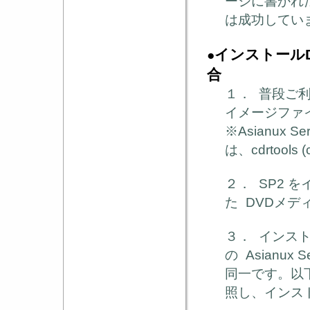
ージに書か
は成功してい
インストール
●
合
１． 普段ご
イメージファ
Asianux Se
※
は、
cdrtools 
２．
SP2
を
た
DVDメデ
３． インス
の
Asianux S
同一です。以
照し、インス