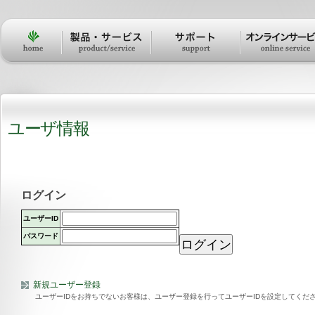
パ
セ
ー
ク
ソ
シ
ナ
ョ
ル
ン
ユーザ情報
ツ
ー
ル
ログイン
ユーザーID
パスワード
新規ユーザー登録
ユーザーIDをお持ちでないお客様は、ユーザー登録を行ってユーザーIDを設定してくだ