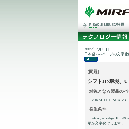
2005年2月10日
日本語manページの文字
[問題]
シフトJIS環境、
[対象となる製品のバ
MIRACLE LINUX V3.0 - 
[発生条件]
/etc/sysconfig/i18
示が文字化けします。