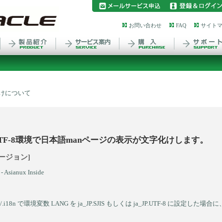
お問い合わせ
FAQ
サイト
化けについて
UTF-8環境で日本語manページの表示が文字化けします。
ージョン]
Asianux Inside
n や ~/.i18n で環境変数 LANG を ja_JP.SJIS もしくは ja_JP.UTF-8 に設定