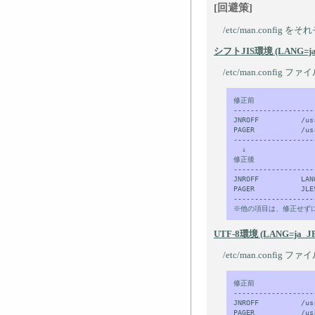
[回避策]
/etc/man.conf
シフトJIS環境 (LANG=ja
/etc/man.confi
修正前

-------------------
JNROFF          /us
PAGER           /us
-------------------
  ↓

修正後

-------------------
JNROFF          LAN
PAGER           JLE
-------------------
UTF-8環境 (LANG=ja_J
/etc/man.confi
修正前

-------------------
JNROFF          /us
PAGER           /us